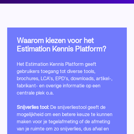
Waarom kiezen voor het
Estimation Kennis Platform?
Het Estimation Kennis Platform geeft
gebruikers toegang tot diverse tools,
brochures, LCA’s, EPD’s, downloads, artikel-,
fabrikant- en overige informatie op een
centrale plek o.a.
Snijverlies tool:
De snijverliestool geeft de
mogelijkheid om een betere keuze te kunnen
maken voor je tegelafmeting of de afmeting
van je ruimte om zo snijverlies, dus afval en